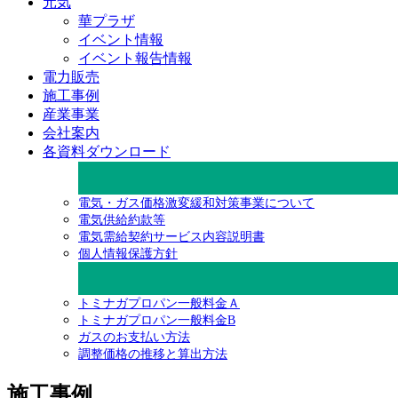
元気
華プラザ
イベント情報
イベント報告情報
電力販売
施工事例
産業事業
会社案内
各資料ダウンロード
電気・ガス価格激変緩和対策事業について
電気供給約款等
電気需給契約サービス内容説明書
個人情報保護方針
トミナガプロパン一般料金Ａ
トミナガプロパン一般料金B
ガスのお支払い方法
調整価格の推移と算出方法
施工事例