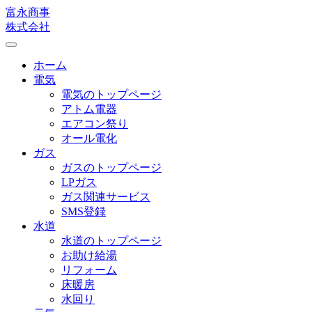
富永商事
株式会社
Toggle
navigation
ホーム
電気
電気のトップページ
アトム電器
エアコン祭り
オール電化
ガス
ガスのトップページ
LPガス
ガス関連サービス
SMS登録
水道
水道のトップページ
お助け給湯
リフォーム
床暖房
水回り