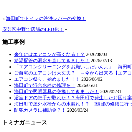
«
海田町でトイレの洗浄レバーの交換！
安芸区中野で店舗のLED化！
»
施工事例
来年にはエアコンが高くなる！？
2026/08/03
給湯配管の漏水を直してきました！
2026/07/13
「エアコンクリーニングをお願いしたいんよ」 海田町T
ご自宅のエアコンは大丈夫？ ～今から出来る【エアコ
エアコン祭り、始めました！！
2026/06/02
海田町で混合水栓の修理を！
2026/05/31
海田町で照明器具の交換してきました！
2026/05/31
浴室ドアの把手が取れた！？海田町で発生したお困り案
海田町で屋外水栓からの水漏れ！？ I様邸の修繕に行
防犯カメラに補助金？！
2026/03/24
トミナガニュース