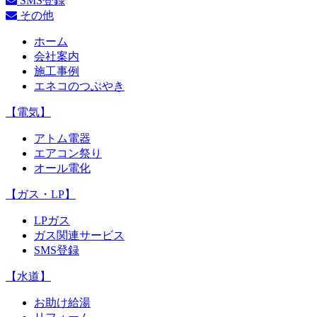
SMS登録
その他
ホーム
会社案内
施工事例
エネコのつぶやき
【電気】
アトム電器
エアコン祭り
オール電化
【ガス・LP】
LPガス
ガス関連サービス
SMS登録
【水道】
お助け給湯