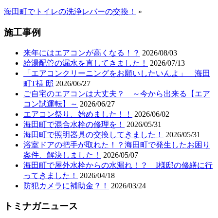
海田町でトイレの洗浄レバーの交換！
»
施工事例
来年にはエアコンが高くなる！？
2026/08/03
給湯配管の漏水を直してきました！
2026/07/13
「エアコンクリーニングをお願いしたいんよ」 海田
町T様 邸
2026/06/27
ご自宅のエアコンは大丈夫？ ～今から出来る【エア
コン試運転】～
2026/06/27
エアコン祭り、始めました！！
2026/06/02
海田町で混合水栓の修理を！
2026/05/31
海田町で照明器具の交換してきました！
2026/05/31
浴室ドアの把手が取れた！？海田町で発生したお困り
案件、解決しました！
2026/05/07
海田町で屋外水栓からの水漏れ！？ I様邸の修繕に行
ってきました！
2026/04/18
防犯カメラに補助金？！
2026/03/24
トミナガニュース