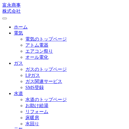
富永商事
株式会社
Toggle
navigation
ホーム
電気
電気のトップページ
アトム電器
エアコン祭り
オール電化
ガス
ガスのトップページ
LPガス
ガス関連サービス
SMS登録
水道
水道のトップページ
お助け給湯
リフォーム
床暖房
水回り