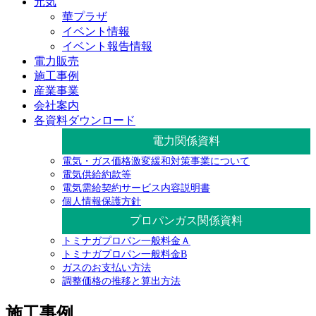
元気
華プラザ
イベント情報
イベント報告情報
電力販売
施工事例
産業事業
会社案内
各資料ダウンロード
電力関係資料
電気・ガス価格激変緩和対策事業について
電気供給約款等
電気需給契約サービス内容説明書
個人情報保護方針
プロパンガス関係資料
トミナガプロパン一般料金Ａ
トミナガプロパン一般料金B
ガスのお支払い方法
調整価格の推移と算出方法
施工事例