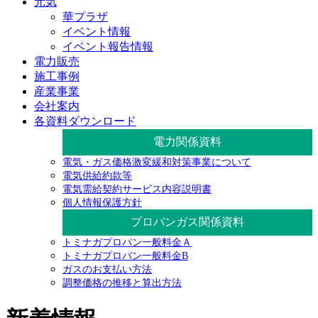
元気
華プラザ
イベント情報
イベント報告情報
電力販売
施工事例
産業事業
会社案内
各資料ダウンロード
電力関係資料
電気・ガス価格激変緩和対策事業について
電気供給約款等
電気需給契約サービス内容説明書
個人情報保護方針
プロパンガス関係資料
トミナガプロパン一般料金Ａ
トミナガプロパン一般料金B
ガスのお支払い方法
調整価格の推移と算出方法