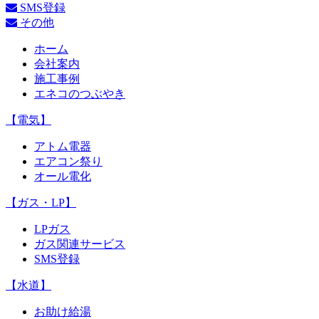
SMS登録
その他
ホーム
会社案内
施工事例
エネコのつぶやき
【電気】
アトム電器
エアコン祭り
オール電化
【ガス・LP】
LPガス
ガス関連サービス
SMS登録
【水道】
お助け給湯