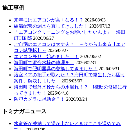
施工事例
来年にはエアコンが高くなる！？
2026/08/03
給湯配管の漏水を直してきました！
2026/07/13
「エアコンクリーニングをお願いしたいんよ」 海田
町T様 邸
2026/06/27
ご自宅のエアコンは大丈夫？ ～今から出来る【エア
コン試運転】～
2026/06/27
エアコン祭り、始めました！！
2026/06/02
海田町で混合水栓の修理を！
2026/05/31
海田町で照明器具の交換してきました！
2026/05/31
浴室ドアの把手が取れた！？海田町で発生したお困り
案件、解決しました！
2026/05/07
海田町で屋外水栓からの水漏れ！？ I様邸の修繕に行
ってきました！
2026/04/18
防犯カメラに補助金？！
2026/03/24
トミナガニュース
水道管が凍結して湯が出ないときはここを温めてみ
て！
2025/01/09