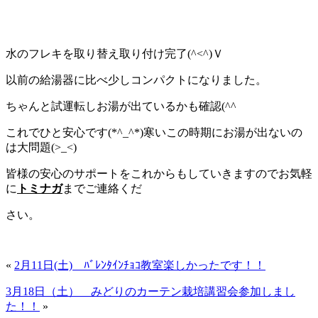
水のフレキを取り替え取り付け完了(^<^)Ｖ
以前の給湯器に比べ少しコンパクトになりました。
ちゃんと試運転しお湯が出ているかも確認(^^ゞ
これでひと安心です(*^_^*)寒いこの時期にお湯が出ないの
は大問題(>_<)
皆様の安心のサポートをこれからもしていきますのでお気軽
に
トミナガ
までご連絡くだ
さい。
«
2月11日(土) ﾊﾞﾚﾝﾀｲﾝﾁｮｺ教室楽しかったです！！
3月18日（土） みどりのカーテン栽培講習会参加しまし
た！！
»