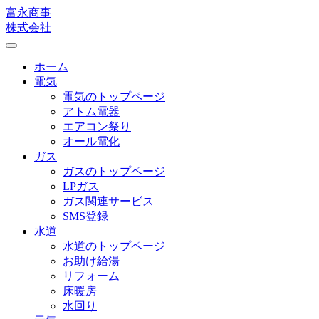
富永商事
株式会社
Toggle
navigation
ホーム
電気
電気のトップページ
アトム電器
エアコン祭り
オール電化
ガス
ガスのトップページ
LPガス
ガス関連サービス
SMS登録
水道
水道のトップページ
お助け給湯
リフォーム
床暖房
水回り