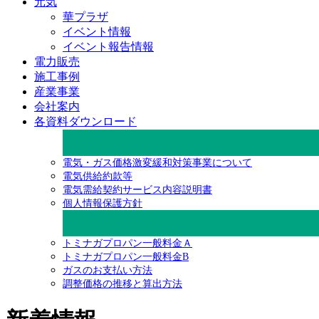
元気
華プラザ
イベント情報
イベント報告情報
電力販売
施工事例
産業事業
会社案内
各資料ダウンロード
電気・ガス価格激変緩和対策事業について
電気供給約款等
電気需給契約サービス内容説明書
個人情報保護方針
トミナガプロパン一般料金Ａ
トミナガプロパン一般料金B
ガスのお支払い方法
調整価格の推移と算出方法