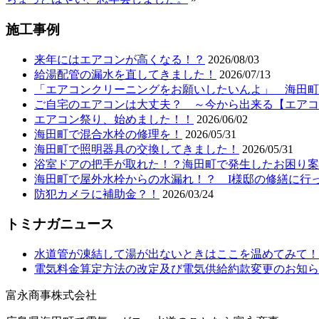
施工事例
来年にはエアコンが高くなる！？
2026/08/03
給湯配管の漏水を直してきました！
2026/07/13
「エアコンクリーニングをお願いしたいんよ」 海田町T
ご自宅のエアコンは大丈夫？ ～今から出来る【エアコ
エアコン祭り、始めました！！
2026/06/02
海田町で混合水栓の修理を！
2026/05/31
海田町で照明器具の交換してきました！
2026/05/31
浴室ドアの把手が取れた！？海田町で発生したお困り案
海田町で屋外水栓からの水漏れ！？ I様邸の修繕に行
防犯カメラに補助金？！
2026/03/24
トミナガニュース
水道管が凍結して湯が出ないときはここを温めてみて！
電気料金算定方法の改定及び電気供給約款変更のお知ら
富永商事株式会社