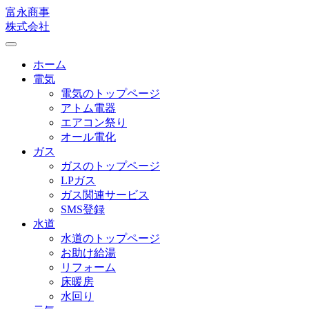
富永商事
株式会社
Toggle
navigation
ホーム
電気
電気のトップページ
アトム電器
エアコン祭り
オール電化
ガス
ガスのトップページ
LPガス
ガス関連サービス
SMS登録
水道
水道のトップページ
お助け給湯
リフォーム
床暖房
水回り