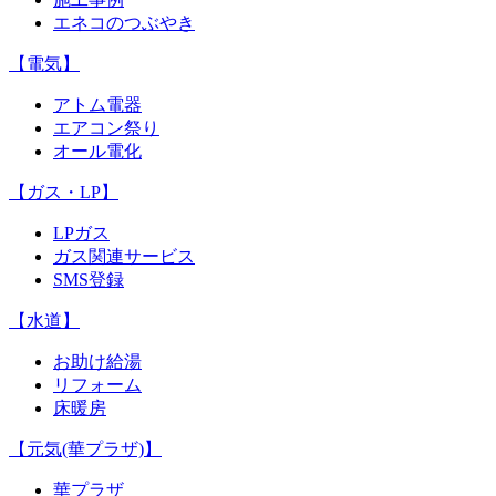
エネコのつぶやき
【電気】
アトム電器
エアコン祭り
オール電化
【ガス・LP】
LPガス
ガス関連サービス
SMS登録
【水道】
お助け給湯
リフォーム
床暖房
【元気(華プラザ)】
華プラザ