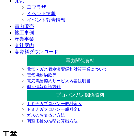
元気
華プラザ
イベント情報
イベント報告情報
電力販売
施工事例
産業事業
会社案内
各資料ダウンロード
電力関係資料
電気・ガス価格激変緩和対策事業について
電気供給約款等
電気需給契約サービス内容説明書
個人情報保護方針
プロパンガス関係資料
トミナガプロパン一般料金Ａ
トミナガプロパン一般料金B
ガスのお支払い方法
調整価格の推移と算出方法
工業