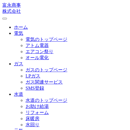
富永商事
株式会社
Toggle
navigation
ホーム
電気
電気のトップページ
アトム電器
エアコン祭り
オール電化
ガス
ガスのトップページ
LPガス
ガス関連サービス
SMS登録
水道
水道のトップページ
お助け給湯
リフォーム
床暖房
水回り